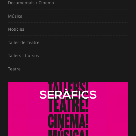
Documentals / Cinema
Música
Notícies
Taller de Teatre
Tallers i Cursos
Teatre