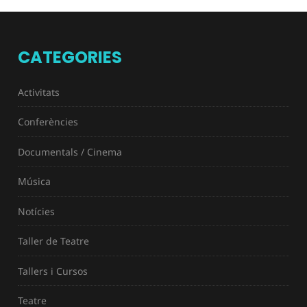
Preu entrades: 2€
CATEGORIES
Activitats
Conferències
Documentals / Cinema
Música
Notícies
Taller de Teatre
Tallers i Cursos
Teatre