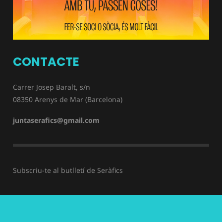
CONTACTE
Carrer Josep Baralt, s/n
08350 Arenys de Mar (Barcelona)
juntaserafics@gmail.com
Subscriu-te al butlletí de Seràfics
© 2026 Teatre Seràfics